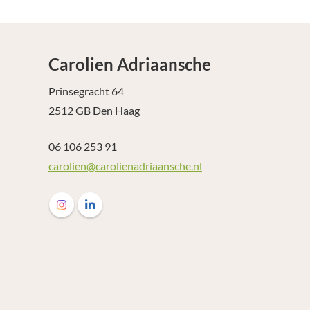
Carolien Adriaansche
Prinsegracht 64
2512 GB Den Haag
06 106 253 91
carolien@carolienadriaansche.nl
Volg ons op Instagram Carolien Adriaansche
Volg ons op LinkedIn Carolien Adriaansche