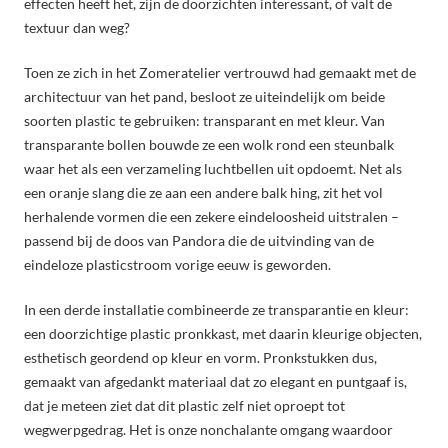
effecten heeft het, zijn de doorzichten interessant, of valt de
textuur dan weg?
Toen ze zich in het Zomeratelier vertrouwd had gemaakt met de
architectuur van het pand, besloot ze uiteindelijk om beide
soorten plastic te gebruiken: transparant en met kleur. Van
transparante bollen bouwde ze een wolk rond een steunbalk
waar het als een verzameling luchtbellen uit opdoemt. Net als
een oranje slang die ze aan een andere balk hing, zit het vol
herhalende vormen die een zekere eindeloosheid uitstralen –
passend bij de doos van Pandora die de uitvinding van de
eindeloze plasticstroom vorige eeuw is geworden.
In een derde installatie combineerde ze transparantie en kleur:
een doorzichtige plastic pronkkast, met daarin kleurige objecten,
esthetisch geordend op kleur en vorm. Pronkstukken dus,
gemaakt van afgedankt materiaal dat zo elegant en puntgaaf is,
dat je meteen ziet dat dit plastic zelf niet oproept tot
wegwerpgedrag. Het is onze nonchalante omgang waardoor