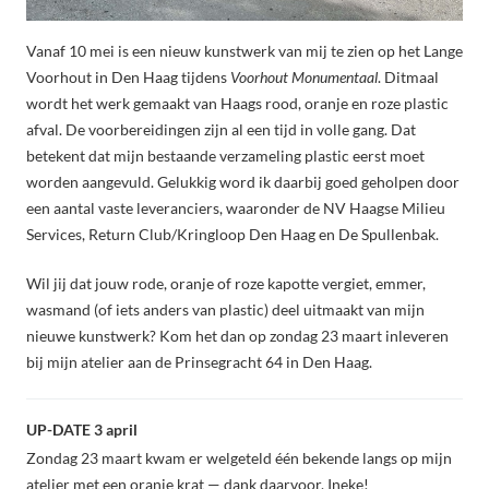
Vanaf 10 mei is een nieuw kunstwerk van mij te zien op het Lange
Voorhout in Den Haag tijdens
Voorhout Monumentaal
. Ditmaal
wordt het werk gemaakt van Haags rood, oranje en roze plastic
afval. De voorbereidingen zijn al een tijd in volle gang. Dat
betekent dat mijn bestaande verzameling plastic eerst moet
worden aangevuld. Gelukkig word ik daarbij goed geholpen door
een aantal vaste leveranciers, waaronder de NV Haagse Milieu
Services, Return Club/Kringloop Den Haag en De Spullenbak.
Wil jij dat jouw rode, oranje of roze kapotte vergiet, emmer,
wasmand (of iets anders van plastic) deel uitmaakt van mijn
nieuwe kunstwerk? Kom het dan op zondag 23 maart inleveren
bij mijn atelier aan de Prinsegracht 64 in Den Haag.
UP-DATE 3 april
Zondag 23 maart kwam er welgeteld één bekende langs op mijn
atelier met een oranje krat — dank daarvoor, Ineke!