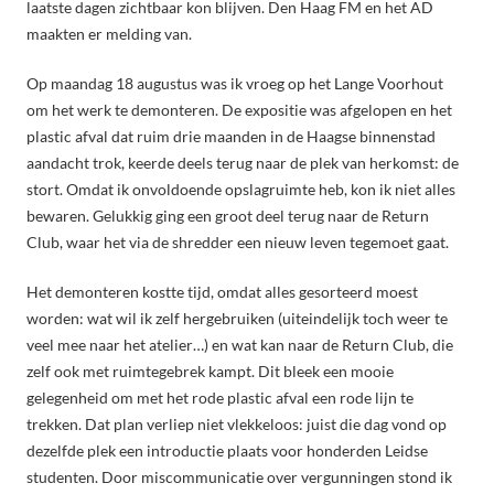
laatste dagen zichtbaar kon blijven. Den Haag FM en het AD
maakten er melding van.
Op maandag 18 augustus was ik vroeg op het Lange Voorhout
om het werk te demonteren. De expositie was afgelopen en het
plastic afval dat ruim drie maanden in de Haagse binnenstad
aandacht trok, keerde deels terug naar de plek van herkomst: de
stort. Omdat ik onvoldoende opslagruimte heb, kon ik niet alles
bewaren. Gelukkig ging een groot deel terug naar de Return
Club, waar het via de shredder een nieuw leven tegemoet gaat.
Het demonteren kostte tijd, omdat alles gesorteerd moest
worden: wat wil ik zelf hergebruiken (uiteindelijk toch weer te
veel mee naar het atelier…) en wat kan naar de Return Club, die
zelf ook met ruimtegebrek kampt. Dit bleek een mooie
gelegenheid om met het rode plastic afval een rode lijn te
trekken. Dat plan verliep niet vlekkeloos: juist die dag vond op
dezelfde plek een introductie plaats voor honderden Leidse
studenten. Door miscommunicatie over vergunningen stond ik