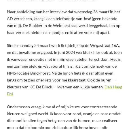
Naar aanleiding van het interview dat woensdag 26 maart in het
AD verscheen, kreeg ik een telefoontje van José (geen bekende
van mij). De Blokker in de Weimarstraat werd leeggehaald en op
haar verzoek hielden ze mandjes en kratten voor mij apart.
Sinds maandag 24 maart werk ik tijdelijk op de Wegastraat 16A,
en dat bevalt me erg goed. In juni 2024 werkte ik hier ook al, toen
ik vanwege renovatie niet in mijn eigen atelier terechtkon. Het is
een zonnige plek, en wat vooral fijn is: ik zit om de hoek van de
HMS-locatie Binckhorst. Na de lunch fiets ik daar altijd even
langs om te zien of er iets voor me klaarstaat. Ook de buren —
kleuters van KC De Binck — kwamen een kijkje nemen.
Den Haag
FM
Ondertussen vraag ik me af of mijn keuze voor contrasterende
kleuren wel goed werkt. Ik koos voor rood, oranje en roze omdat
die mooi knallen tegen het groen van de bomen, maar realiseer
me nu dat de boomkroon zich natuurlijk hoog boven mijn